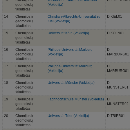
13
Chemijos ir
Technische Universität Ilmenau
D ILMENAU0
geomokslų
(Vokietija)
fakultetas
14
Chemijos ir
Christian-Albrechts-Universität zu
D KIEL01
geomokslų
Kiel (Vokietija)
fakultetas
15
Chemijos ir
Universität Köln (Vokietija)
D KOLN01
geomokslų
fakultetas
16
Chemijos ir
Philipps-Universität Marburg
D
geomokslų
(Vokietija)
MARBURG01
fakultetas
17
Chemijos ir
Philipps-Universität Marburg
D
geomokslų
(Vokietija)
MARBURG01
fakultetas
18
Chemijos ir
Universität Münster (Vokietija)
D
geomokslų
MUNSTER01
fakultetas
19
Chemijos ir
Fachhochschule Münster (Vokietija)
D
geomokslų
MUNSTER02
fakultetas
20
Chemijos ir
Universität Trier (Vokietija)
D TRIER01
geomokslų
fakultetas