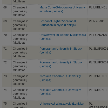
fakultetas
68
Chemijos ir
Maria Curie-Skłodowska University
PL LUBLIN01
geomokslų
in Lublin (Lenkija)
fakultetas
69
Chemijos ir
School of Higher Vocational
PL NYSA01
geomokslų
Education in Nysa (Lenkija)
fakultetas
70
Chemijos ir
Uniwersytet im. Adama Mickiewicza
PL POZNAN0
geomokslų
(Lenkija)
fakultetas
71
Chemijos ir
Pomeranian University in Slupsk
PL SLUPSK0
geomokslų
(Lenkija)
fakultetas
72
Chemijos ir
Pomeranian University in Slupsk
PL SLUPSK0
geomokslų
(Lenkija)
fakultetas
73
Chemijos ir
Nicolaus Copernicus University
PL TORUN01
geomokslų
(Lenkija)
fakultetas
74
Chemijos ir
Nicolaus Copernicus University
PL TORUN01
geomokslų
(Lenkija)
fakultetas
75
Chemijos ir
Uniwersytet Warszawski (Lenkija)
PL
geomokslų
WARSZAW01