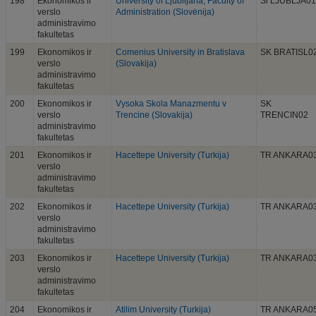
198
Ekonomikos ir
University of Ljublijana, Faculty of
Sl LJUBLJA01
verslo
Administration (Slovėnija)
administravimo
fakultetas
199
Ekonomikos ir
Comenius University in Bratislava
SK BRATISL0
verslo
(Slovakija)
administravimo
fakultetas
200
Ekonomikos ir
Vysoka Skola Manazmentu v
SK
verslo
Trencine (Slovakija)
TRENCIN02
administravimo
fakultetas
201
Ekonomikos ir
Hacettepe University (Turkija)
TR ANKARA0
verslo
administravimo
fakultetas
202
Ekonomikos ir
Hacettepe University (Turkija)
TR ANKARA0
verslo
administravimo
fakultetas
203
Ekonomikos ir
Hacettepe University (Turkija)
TR ANKARA0
verslo
administravimo
fakultetas
204
Ekonomikos ir
Atilim University (Turkija)
TR ANKARA0