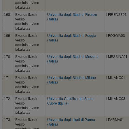
administravimo
fakultetas
168
Ekonomikos ir
Universita degli Studi di Firenze
I FIRENZE01
verslo
(Italija)
administravimo
fakultetas
169
Ekonomikos ir
Universita degli Studi di Foggia
I FOGGIA03
verslo
(Italija)
administravimo
fakultetas
170
Ekonomikos ir
Universita degli Studi di Messina
I MESSINA01
verslo
(Italija)
administravimo
fakultetas
171
Ekonomikos ir
Universita degli Studi di Milano
I MILANO01
verslo
(Italija)
administravimo
fakultetas
172
Ekonomikos ir
Universita Cattolica del Sacro
I MILANO03
verslo
Cuore (Italija)
administravimo
fakultetas
173
Ekonomikos ir
Università degli studi di Parma
I PARMA01
verslo
(Italija)