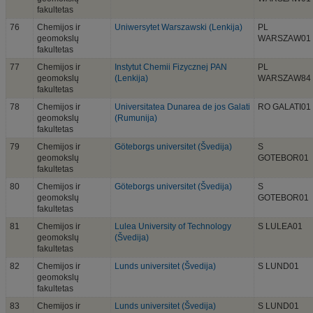
fakultetas
76
Chemijos ir
Uniwersytet Warszawski (Lenkija)
PL
geomokslų
WARSZAW01
fakultetas
77
Chemijos ir
Instytut Chemii Fizycznej PAN
PL
geomokslų
(Lenkija)
WARSZAW84
fakultetas
78
Chemijos ir
Universitatea Dunarea de jos Galati
RO GALATI01
geomokslų
(Rumunija)
fakultetas
79
Chemijos ir
Göteborgs universitet (Švedija)
S
geomokslų
GOTEBOR01
fakultetas
80
Chemijos ir
Göteborgs universitet (Švedija)
S
geomokslų
GOTEBOR01
fakultetas
81
Chemijos ir
Lulea University of Technology
S LULEA01
geomokslų
(Švedija)
fakultetas
82
Chemijos ir
Lunds universitet (Švedija)
S LUND01
geomokslų
fakultetas
83
Chemijos ir
Lunds universitet (Švedija)
S LUND01