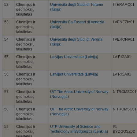
52
Chemijos ir
Universita degli Studi di Teramo
I TERAMO01
geomokslų
(Italija)
fakultetas
53
Chemijos ir
Universita Ca Foscari di Venezia
I VENEZIA01
geomokslų
(Italija)
fakultetas
54
Chemijos ir
Universita degli Studi di Verona
I VERONA01
geomokslų
(Italija)
fakultetas
55
Chemijos ir
Latvijas Universitate (Latvija)
LV RIGA01
geomokslų
fakultetas
56
Chemijos ir
Latvijas Universitate (Latvija)
LV RIGA01
geomokslų
fakultetas
57
Chemijos ir
UiT The Arctic University of Norway
N TROMSO01
geomokslų
(Norvegija)
fakultetas
58
Chemijos ir
UiT The Arctic University of Norway
N TROMSO01
geomokslų
(Norvegija)
fakultetas
59
Chemijos ir
UTP University of Science and
PL
geomokslų
Technology in Bydgoszcz (Lenkija)
BYDGOSZ02
fakultetas