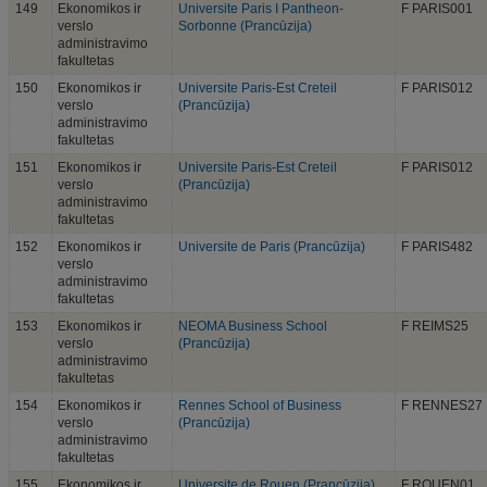
149
Ekonomikos ir
Universite Paris I Pantheon-
F PARIS001
verslo
Sorbonne (Prancūzija)
administravimo
fakultetas
150
Ekonomikos ir
Universite Paris-Est Creteil
F PARIS012
verslo
(Prancūzija)
administravimo
fakultetas
151
Ekonomikos ir
Universite Paris-Est Creteil
F PARIS012
verslo
(Prancūzija)
administravimo
fakultetas
152
Ekonomikos ir
Universite de Paris (Prancūzija)
F PARIS482
verslo
administravimo
fakultetas
153
Ekonomikos ir
NEOMA Business School
F REIMS25
verslo
(Prancūzija)
administravimo
fakultetas
154
Ekonomikos ir
Rennes School of Business
F RENNES27
verslo
(Prancūzija)
administravimo
fakultetas
155
Ekonomikos ir
Universite de Rouen (Prancūzija)
F ROUEN01