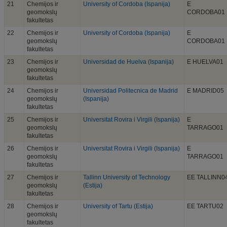
21
Chemijos ir
University of Cordoba (Ispanija)
E
geomokslų
CORDOBA01
fakultetas
22
Chemijos ir
University of Cordoba (Ispanija)
E
geomokslų
CORDOBA01
fakultetas
23
Chemijos ir
Universidad de Huelva (Ispanija)
E HUELVA01
geomokslų
fakultetas
24
Chemijos ir
Universidad Politecnica de Madrid
E MADRID05
geomokslų
(Ispanija)
fakultetas
25
Chemijos ir
Universitat Rovira i Virgili (Ispanija)
E
geomokslų
TARRAGO01
fakultetas
26
Chemijos ir
Universitat Rovira i Virgili (Ispanija)
E
geomokslų
TARRAGO01
fakultetas
27
Chemijos ir
Tallinn University of Technology
EE TALLINN0
geomokslų
(Estija)
fakultetas
28
Chemijos ir
University of Tartu (Estija)
EE TARTU02
geomokslų
fakultetas