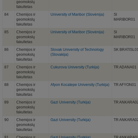
geomokslų
fakultetas
84
Chemijos ir
University of Maribor (Slovėnija)
Sl
geomokslų
MARIBOR01
fakultetas
85
Chemijos ir
University of Maribor (Slovėnija)
Sl
geomokslų
MARIBOR01
fakultetas
86
Chemijos ir
Slovak University of Technology
SK BRATISL0
geomokslų
(Slovakija)
fakultetas
87
Chemijos ir
Cukurova University (Turkija)
TR ADANA01
geomokslų
fakultetas
88
Chemijos ir
Afyon Kocatepe University (Turkija)
TR AFYON01
geomokslų
fakultetas
89
Chemijos ir
Gazi University (Turkija)
TR ANKARA0
geomokslų
fakultetas
90
Chemijos ir
Gazi University (Turkija)
TR ANKARA0
geomokslų
fakultetas
91
Chemijos ir
Gazi University (Turkija)
TR ANKARA0