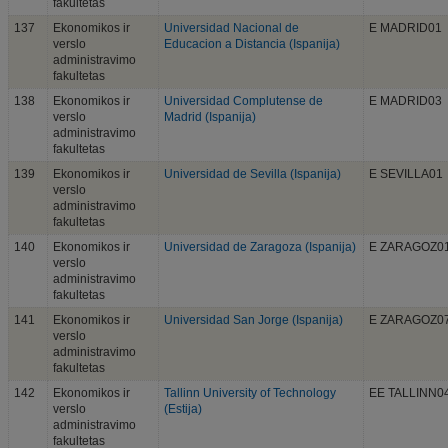
fakultetas
137
Ekonomikos ir
Universidad Nacional de
E MADRID01
verslo
Educacion a Distancia (Ispanija)
administravimo
fakultetas
138
Ekonomikos ir
Universidad Complutense de
E MADRID03
verslo
Madrid (Ispanija)
administravimo
fakultetas
139
Ekonomikos ir
Universidad de Sevilla (Ispanija)
E SEVILLA01
verslo
administravimo
fakultetas
140
Ekonomikos ir
Universidad de Zaragoza (Ispanija)
E ZARAGOZ0
verslo
administravimo
fakultetas
141
Ekonomikos ir
Universidad San Jorge (Ispanija)
E ZARAGOZ0
verslo
administravimo
fakultetas
142
Ekonomikos ir
Tallinn University of Technology
EE TALLINN0
verslo
(Estija)
administravimo
fakultetas