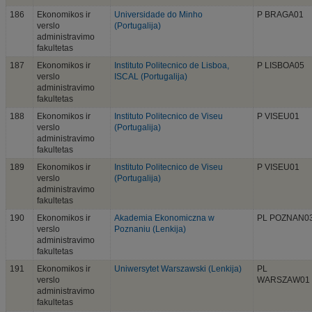
186
Ekonomikos ir
Universidade do Minho
P BRAGA01
verslo
(Portugalija)
administravimo
fakultetas
187
Ekonomikos ir
Instituto Politecnico de Lisboa,
P LISBOA05
verslo
ISCAL (Portugalija)
administravimo
fakultetas
188
Ekonomikos ir
Instituto Politecnico de Viseu
P VISEU01
verslo
(Portugalija)
administravimo
fakultetas
189
Ekonomikos ir
Instituto Politecnico de Viseu
P VISEU01
verslo
(Portugalija)
administravimo
fakultetas
190
Ekonomikos ir
Akademia Ekonomiczna w
PL POZNAN0
verslo
Poznaniu (Lenkija)
administravimo
fakultetas
191
Ekonomikos ir
Uniwersytet Warszawski (Lenkija)
PL
verslo
WARSZAW01
administravimo
fakultetas