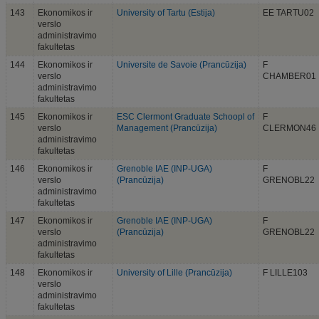
143
Ekonomikos ir
University of Tartu (Estija)
EE TARTU02
verslo
administravimo
fakultetas
144
Ekonomikos ir
Universite de Savoie (Prancūzija)
F
verslo
CHAMBER01
administravimo
fakultetas
145
Ekonomikos ir
ESC Clermont Graduate Schoopl of
F
verslo
Management (Prancūzija)
CLERMON46
administravimo
fakultetas
146
Ekonomikos ir
Grenoble IAE (INP-UGA)
F
verslo
(Prancūzija)
GRENOBL22
administravimo
fakultetas
147
Ekonomikos ir
Grenoble IAE (INP-UGA)
F
verslo
(Prancūzija)
GRENOBL22
administravimo
fakultetas
148
Ekonomikos ir
University of Lille (Prancūzija)
F LILLE103
verslo
administravimo
fakultetas