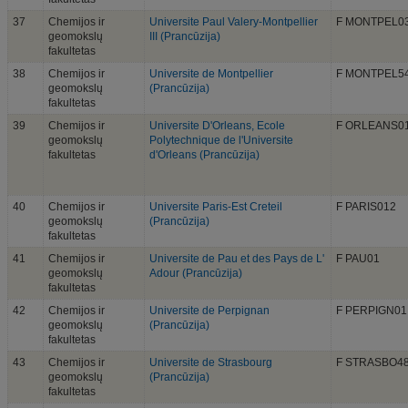
37
Chemijos ir
Universite Paul Valery-Montpellier
F MONTPEL0
geomokslų
III (Prancūzija)
fakultetas
38
Chemijos ir
Universite de Montpellier
F MONTPEL5
geomokslų
(Prancūzija)
fakultetas
39
Chemijos ir
Universite D'Orleans, Ecole
F ORLEANS0
geomokslų
Polytechnique de l'Universite
fakultetas
d'Orleans (Prancūzija)
40
Chemijos ir
Universite Paris-Est Creteil
F PARIS012
geomokslų
(Prancūzija)
fakultetas
41
Chemijos ir
Universite de Pau et des Pays de L'
F PAU01
geomokslų
Adour (Prancūzija)
fakultetas
42
Chemijos ir
Universite de Perpignan
F PERPIGN01
geomokslų
(Prancūzija)
fakultetas
43
Chemijos ir
Universite de Strasbourg
F STRASBO4
geomokslų
(Prancūzija)
fakultetas