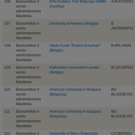
106
Ekonomikos ir
FHS Kufstein Tirol Bildungs-GMBH
A KUFSTEI01
verslo
(Austrija)
administravimo
fakultetas
107
Ekonomikos ir
University of Antwerp (Belgija)
B
verslo
ANTWERP01
administravimo
fakultetas
108
Ekonomikos ir
Haute Ecole "Robert Schuman"
B ARLON09
verslo
(Belgija)
administravimo
fakultetas
109
Ekonomikos ir
Katholieke Universiteit Leuven
B LEUVEN01
verslo
(Belgija)
administravimo
fakultetas
110
Ekonomikos ir
American University in Bulgaria
BG
verslo
(Bulgarija)
BLAGOEV03
administravimo
fakultetas
111
Ekonomikos ir
American University in Bulgaria
BG
verslo
(Bulgarija)
BLAGOEV03
administravimo
fakultetas
112
Ekonomikos ir
University of Bern (Šveicarija)
CH BERN01