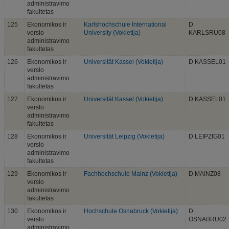
administravimo
fakultetas
125
Ekonomikos ir
Karlshochschule International
D
verslo
University (Vokietija)
KARLSRU08
administravimo
fakultetas
126
Ekonomikos ir
Universität Kassel (Vokietija)
D KASSEL01
verslo
administravimo
fakultetas
127
Ekonomikos ir
Universität Kassel (Vokietija)
D KASSEL01
verslo
administravimo
fakultetas
128
Ekonomikos ir
Universität Leipzig (Vokietija)
D LEIPZIG01
verslo
administravimo
fakultetas
129
Ekonomikos ir
Fachhochschule Mainz (Vokietija)
D MAINZ08
verslo
administravimo
fakultetas
130
Ekonomikos ir
Hochschule Osnabruck (Vokietija)
D
verslo
OSNABRU02
administravimo