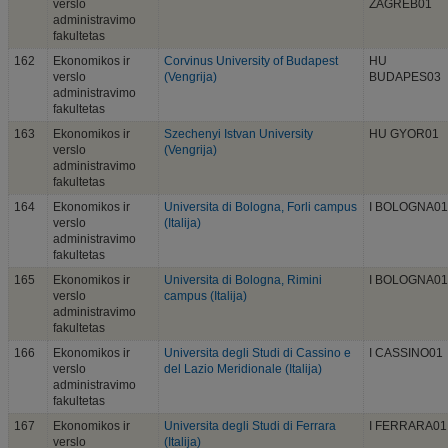
verslo
ZAGREB01
administravimo
fakultetas
162
Ekonomikos ir
Corvinus University of Budapest
HU
verslo
(Vengrija)
BUDAPES03
administravimo
fakultetas
163
Ekonomikos ir
Szechenyi Istvan University
HU GYOR01
verslo
(Vengrija)
administravimo
fakultetas
164
Ekonomikos ir
Universita di Bologna, Forli campus
I BOLOGNA01
verslo
(Italija)
administravimo
fakultetas
165
Ekonomikos ir
Universita di Bologna, Rimini
I BOLOGNA01
verslo
campus (Italija)
administravimo
fakultetas
166
Ekonomikos ir
Universita degli Studi di Cassino e
I CASSINO01
verslo
del Lazio Meridionale (Italija)
administravimo
fakultetas
167
Ekonomikos ir
Universita degli Studi di Ferrara
I FERRARA01
verslo
(Italija)