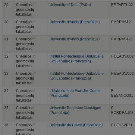
29
Chemijos ir
University of Tartu (Estija)
EE TARTU02
geomokslų
fakultetas
30
Chemijos ir
Universite d'Artois (Prancūzija)
F ARRAS12
geomokslų
fakultetas
31
Chemijos ir
Universite d'Artois (Prancūzija)
F ARRAS12
geomokslų
fakultetas
32
Chemijos ir
Institut Polytechnique UniLaSalle
F BEAUVAI02
geomokslų
(UniLaSalle) (Prancūzija)
fakultetas
33
Chemijos ir
Institut Polytechnique UniLaSalle
F BEAUVAI02
geomokslų
(UniLaSalle) (Prancūzija)
fakultetas
34
Chemijos ir
L'Universite de Franche-Comte
F
geomokslų
(Prancūzija)
BESANCO01
fakultetas
35
Chemijos ir
Universite Bordeaux Montaigne
F
geomokslų
(Prancūzija)
BORDEAU03
fakultetas
36
Chemijos ir
Universite du Havre (Prancūzija)
F LEHAVR11
geomokslų
fakultetas