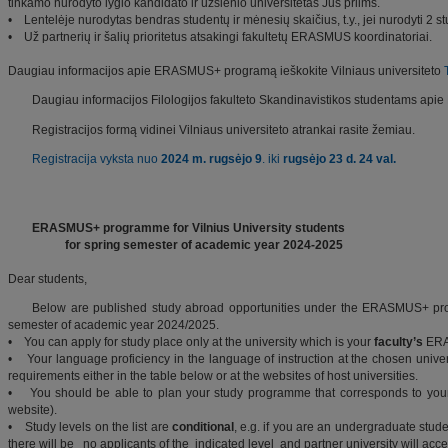
tinkamo nurodyto lygio kandidato ir užsienio universitetas Jus priims.
• Lentelėje nurodytas bendras studentų ir mėnesių skaičius, t.y., jei nurodyti 2 
• Už partnerių ir šalių prioritetus atsakingi fakultetų ERASMUS koordinatoriai.
Daugiau informacijos apie ERASMUS+ programą ieškokite Vilniaus universiteto
Daugiau informacijos Filologijos fakulteto Skandinavistikos studentams apie
Registracijos formą vidinei Vilniaus universiteto atrankai rasite žemiau.
Registracija vyksta nuo
2024 m.
rugsėjo 9
. iki
rugsėjo 23 d. 24 val.
ERASMUS+ programme for Vilnius University students
for spring semester of academic year 2024-2025
Dear students,
Below are published study abroad opportunities under the ERASMUS+ pro
semester of academic year 2024/2025.
• You can apply for study place only at the university which is your
faculty’s
ERA
• Your language proficiency in the language of instruction at the chosen unive
requirements either in the table below or at the websites of host universities.
• You should be able to plan your study programme that corresponds to your fi
website).
• Study levels on the list are
conditional
, e.g. if you are an undergraduate stud
there will be no applicants of the indicated level and partner university will acce