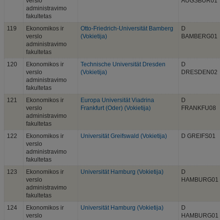
verslo
AUGSBUR01
administravimo
fakultetas
119
Ekonomikos ir
Otto-Friedrich-Universität Bamberg
D
verslo
(Vokietija)
BAMBERG01
administravimo
fakultetas
120
Ekonomikos ir
Technische Universität Dresden
D
verslo
(Vokietija)
DRESDEN02
administravimo
fakultetas
121
Ekonomikos ir
Europa Universität Viadrina
D
verslo
Frankfurt (Oder) (Vokietija)
FRANKFU08
administravimo
fakultetas
122
Ekonomikos ir
Universität Greifswald (Vokietija)
D GREIFS01
verslo
administravimo
fakultetas
123
Ekonomikos ir
Universität Hamburg (Vokietija)
D
verslo
HAMBURG01
administravimo
fakultetas
124
Ekonomikos ir
Universität Hamburg (Vokietija)
D
verslo
HAMBURG01