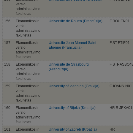
verslo
administravimo
fakultetas
156
Ekonomikos ir
Universite de Rouen (Prancūzija)
F ROUEN01
verslo
administravimo
fakultetas
157
Ekonomikos ir
Université Jean Monnet Saint-
F ST-ETIE01
verslo
Etienne (Prancūzija)
administravimo
fakultetas
158
Ekonomikos ir
Universite de Strasbourg
F STRASBO4
verslo
(Prancūzija)
administravimo
fakultetas
159
Ekonomikos ir
University of Ioannina (Graikija)
G IOANNIN01
verslo
administravimo
fakultetas
160
Ekonomikos ir
University of Rijeka (Kroatija)
HR RIJEKA01
verslo
administravimo
fakultetas
161
Ekonomikos ir
University of Zagreb (Kroatija)
HR