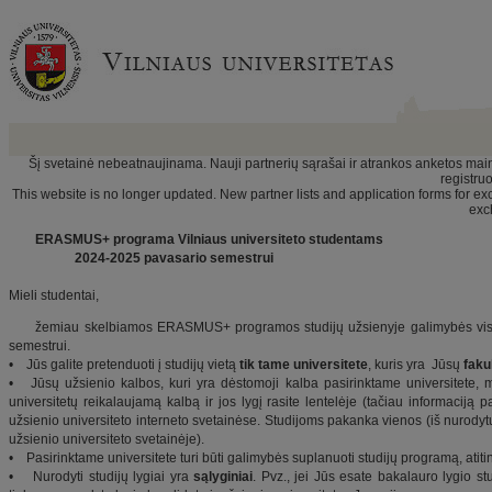
Šį svetainė nebeatnaujinama. Nauji partnerių sąrašai ir atrankos anketos maina
registru
This website is no longer updated. New partner lists and application forms for exc
exc
ERASMUS+ programa Vilniaus universiteto studentams
2024-2025 pavasario semestrui
Mieli studentai,
žemiau skelbiamos ERASMUS+ programos studijų užsienyje galimybės visų f
semestrui.
• Jūs galite pretenduoti į studijų vietą
tik tame universitete
, kuris yra Jūsų
faku
• Jūsų užsienio kalbos, kuri yra dėstomoji kalba pasirinktame universitete, m
universitetų reikalaujamą kalbą ir jos lygį rasite lentelėje (tačiau informaciją pa
užsienio universiteto interneto svetainėse. Studijoms pakanka vienos (iš nurodytų l
užsienio universiteto svetainėje).
• Pasirinktame universitete turi būti galimybės suplanuoti studijų programą, atitink
• Nurodyti studijų lygiai yra
sąlyginiai
. Pvz., jei Jūs esate bakalauro lygio st