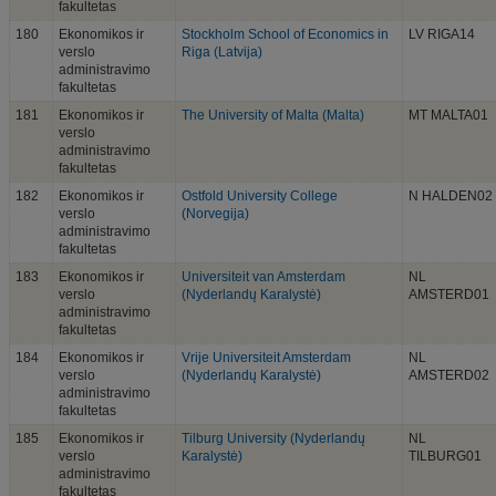
fakultetas
180
Ekonomikos ir
Stockholm School of Economics in
LV RIGA14
verslo
Riga (Latvija)
administravimo
fakultetas
181
Ekonomikos ir
The University of Malta (Malta)
MT MALTA01
verslo
administravimo
fakultetas
182
Ekonomikos ir
Ostfold University College
N HALDEN02
verslo
(Norvegija)
administravimo
fakultetas
183
Ekonomikos ir
Universiteit van Amsterdam
NL
verslo
(Nyderlandų Karalystė)
AMSTERD01
administravimo
fakultetas
184
Ekonomikos ir
Vrije Universiteit Amsterdam
NL
verslo
(Nyderlandų Karalystė)
AMSTERD02
administravimo
fakultetas
185
Ekonomikos ir
Tilburg University (Nyderlandų
NL
verslo
Karalystė)
TILBURG01
administravimo
fakultetas