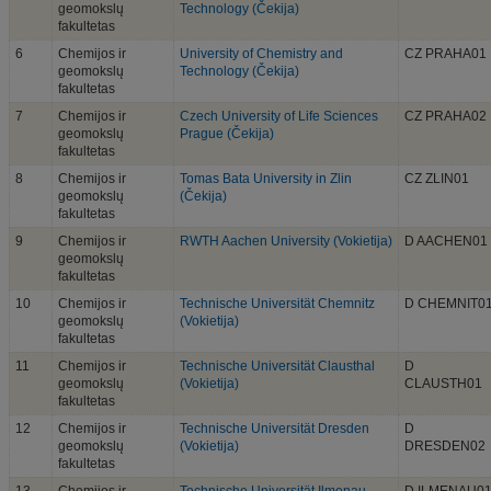
geomokslų
Technology (Čekija)
fakultetas
6
Chemijos ir
University of Chemistry and
CZ PRAHA01
geomokslų
Technology (Čekija)
fakultetas
7
Chemijos ir
Czech University of Life Sciences
CZ PRAHA02
geomokslų
Prague (Čekija)
fakultetas
8
Chemijos ir
Tomas Bata University in Zlin
CZ ZLIN01
geomokslų
(Čekija)
fakultetas
9
Chemijos ir
RWTH Aachen University (Vokietija)
D AACHEN01
geomokslų
fakultetas
10
Chemijos ir
Technische Universität Chemnitz
D CHEMNIT0
geomokslų
(Vokietija)
fakultetas
11
Chemijos ir
Technische Universität Clausthal
D
geomokslų
(Vokietija)
CLAUSTH01
fakultetas
12
Chemijos ir
Technische Universität Dresden
D
geomokslų
(Vokietija)
DRESDEN02
fakultetas