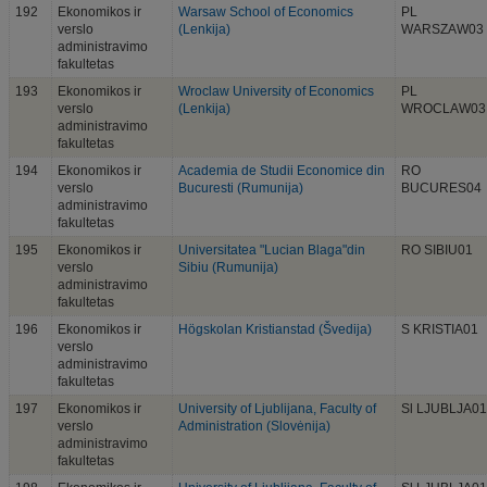
192
Ekonomikos ir
Warsaw School of Economics
PL
verslo
(Lenkija)
WARSZAW03
administravimo
fakultetas
193
Ekonomikos ir
Wroclaw University of Economics
PL
verslo
(Lenkija)
WROCLAW03
administravimo
fakultetas
194
Ekonomikos ir
Academia de Studii Economice din
RO
verslo
Bucuresti (Rumunija)
BUCURES04
administravimo
fakultetas
195
Ekonomikos ir
Universitatea "Lucian Blaga"din
RO SIBIU01
verslo
Sibiu (Rumunija)
administravimo
fakultetas
196
Ekonomikos ir
Högskolan Kristianstad (Švedija)
S KRISTIA01
verslo
administravimo
fakultetas
197
Ekonomikos ir
University of Ljublijana, Faculty of
Sl LJUBLJA01
verslo
Administration (Slovėnija)
administravimo
fakultetas