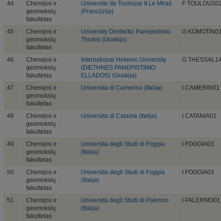
44
Chemijos ir
Universite de Toulouse II Le Mirail
F TOULOUS0
geomokslų
(Prancūzija)
fakultetas
45
Chemijos ir
University Dimikritio Panepistimio
G KOMOTIN0
geomokslų
Thrakis (Graikija)
fakultetas
46
Chemijos ir
International Hellenic University
G THESSAL1
geomokslų
(DIETHNES PANEPISTIMIO
fakultetas
ELLADOS) (Graikija)
47
Chemijos ir
Universita di Camerino (Italija)
I CAMERIN01
geomokslų
fakultetas
48
Chemijos ir
Universita di Catania (Italija)
I CATANIA01
geomokslų
fakultetas
49
Chemijos ir
Universita degli Studi di Foggia
I FOGGIA03
geomokslų
(Italija)
fakultetas
50
Chemijos ir
Universita degli Studi di Foggia
I FOGGIA03
geomokslų
(Italija)
fakultetas
51
Chemijos ir
Universita degli Studi di Palermo
I PALERMO01
geomokslų
(Italija)
fakultetas