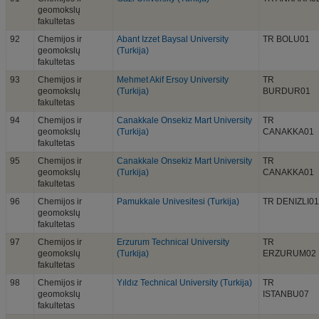
geomokslų
fakultetas
92
Chemijos ir
Abant Izzet Baysal University
TR BOLU01
geomokslų
(Turkija)
fakultetas
93
Chemijos ir
Mehmet Akif Ersoy University
TR
geomokslų
(Turkija)
BURDUR01
fakultetas
94
Chemijos ir
Canakkale Onsekiz Mart University
TR
geomokslų
(Turkija)
CANAKKA01
fakultetas
95
Chemijos ir
Canakkale Onsekiz Mart University
TR
geomokslų
(Turkija)
CANAKKA01
fakultetas
96
Chemijos ir
Pamukkale Univesitesi (Turkija)
TR DENIZLI01
geomokslų
fakultetas
97
Chemijos ir
Erzurum Technical University
TR
geomokslų
(Turkija)
ERZURUM02
fakultetas
98
Chemijos ir
Yıldız Technical University (Turkija)
TR
geomokslų
ISTANBU07
fakultetas