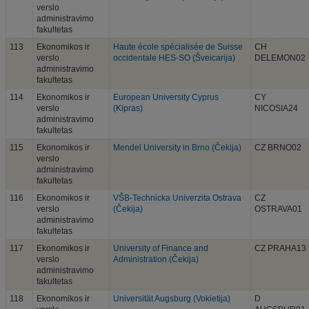
verslo
administravimo
fakultetas
113
Ekonomikos ir
Haute école spécialisée de Suisse
CH
verslo
occidentale HES-SO (Šveicarija)
DELEMON02
administravimo
fakultetas
114
Ekonomikos ir
European University Cyprus
CY
verslo
(Kipras)
NICOSIA24
administravimo
fakultetas
115
Ekonomikos ir
Mendel University in Brno (Čekija)
CZ BRNO02
verslo
administravimo
fakultetas
116
Ekonomikos ir
VŠB-Technicka Univerzita Ostrava
CZ
verslo
(Čekija)
OSTRAVA01
administravimo
fakultetas
117
Ekonomikos ir
University of Finance and
CZ PRAHA13
verslo
Administration (Čekija)
administravimo
fakultetas
118
Ekonomikos ir
Universität Augsburg (Vokietija)
D