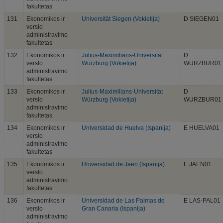
fakultetas
131
Ekonomikos ir
Universität Siegen (Vokietija)
D SIEGEN01
verslo
administravimo
fakultetas
132
Ekonomikos ir
Julius-Maximilians-Universität
D
verslo
Würzburg (Vokietija)
WURZBUR01
administravimo
fakultetas
133
Ekonomikos ir
Julius-Maximilians-Universität
D
verslo
Würzburg (Vokietija)
WURZBUR01
administravimo
fakultetas
134
Ekonomikos ir
Universidad de Huelva (Ispanija)
E HUELVA01
verslo
administravimo
fakultetas
135
Ekonomikos ir
Universidad de Jaen (Ispanija)
E JAEN01
verslo
administravimo
fakultetas
136
Ekonomikos ir
Universidad de Las Palmas de
E LAS-PAL01
verslo
Gran Canaria (Ispanija)
administravimo