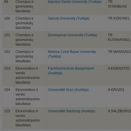
99
Chemijos ir
Istanbul Gedik University (Turkija)
TR
geomokslų
ISTANBU42
fakultetas
100
Chemijos ir
Selcuk University (Turkija)
TR KONYA01
geomokslų
fakultetas
101
Chemijos ir
Dumlupinar University (Turkija)
TR
geomokslų
KUTAHAYA01
fakultetas
102
Chemijos ir
Manisa Celal Bayar University
TR MANISA01
geomokslų
(Turkija)
fakultetas
103
Ekonomikos ir
Fachhochschule Burgenland
A EISENST02
verslo
(Austrija)
administravimo
fakultetas
104
Ekonomikos ir
Universität Graz (Austrija)
A GRAZ01
verslo
administravimo
fakultetas
105
Ekonomikos ir
Universität Salzburg (Austrija)
A SALZBUR0
verslo
administravimo
fakultetas