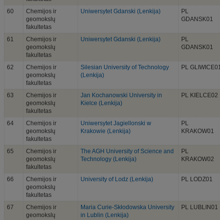
60
Chemijos ir
Uniwersytet Gdanski (Lenkija)
PL
geomokslų
GDANSK01
fakultetas
61
Chemijos ir
Uniwersytet Gdanski (Lenkija)
PL
geomokslų
GDANSK01
fakultetas
62
Chemijos ir
Silesian University of Technology
PL GLIWICE0
geomokslų
(Lenkija)
fakultetas
63
Chemijos ir
Jan Kochanowski University in
PL KIELCE02
geomokslų
Kielce (Lenkija)
fakultetas
64
Chemijos ir
Uniwersytet Jagiellonski w
PL
geomokslų
Krakowie (Lenkija)
KRAKOW01
fakultetas
65
Chemijos ir
The AGH University of Science and
PL
geomokslų
Technology (Lenkija)
KRAKOW02
fakultetas
66
Chemijos ir
University of Lodz (Lenkija)
PL LODZ01
geomokslų
fakultetas
67
Chemijos ir
Maria Curie-Skłodowska University
PL LUBLIN01
geomokslų
in Lublin (Lenkija)