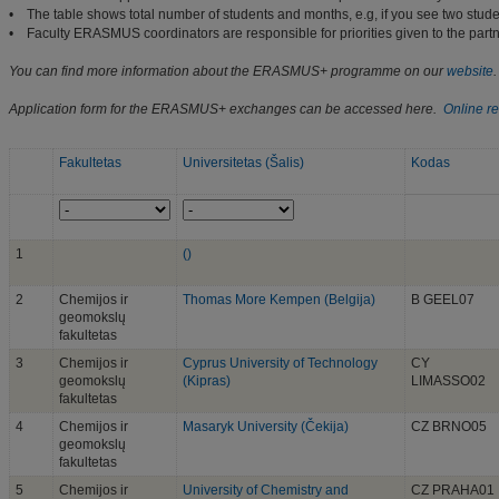
• The table shows total number of students and months, e.g, if you see two stud
• Faculty ERASMUS coordinators are responsible for priorities given to the partn
You can find more information about the ERASMUS+ programme on our
website
.
Application form for the ERASMUS+ exchanges can be accessed here.
Online re
Fakultetas
Universitetas (Šalis)
Kodas
1
()
2
Chemijos ir
Thomas More Kempen (Belgija)
B GEEL07
geomokslų
fakultetas
3
Chemijos ir
Cyprus University of Technology
CY
geomokslų
(Kipras)
LIMASSO02
fakultetas
4
Chemijos ir
Masaryk University (Čekija)
CZ BRNO05
geomokslų
fakultetas
5
Chemijos ir
University of Chemistry and
CZ PRAHA01