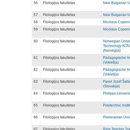
56
Filologijos fakultetas
New Bulgarian Un
57
Filologijos fakultetas
New Bulgarian Un
58
Filologijos fakultetas
Nicolaus Coperni
59
Filologijos fakultetas
Nicolaus Coperni
60
Filologijos fakultetas
Norwegian Univer
Technology-NTN
(Norvegija)
61
Filologijos fakultetas
Pädagogische H
(Vokietija)
62
Filologijos fakultetas
Pädagogische H
(Vokietija)
63
Filologijos fakultetas
Pavol Jozef Šafár
(Slovakija)
64
Filologijos fakultetas
Philipps-Universi
65
Filologijos fakultetas
Polytechnic Insti
66
Filologijos fakultetas
Pomeranian Unive
67
Filologijos fakultetas
Riga Teacher Tra