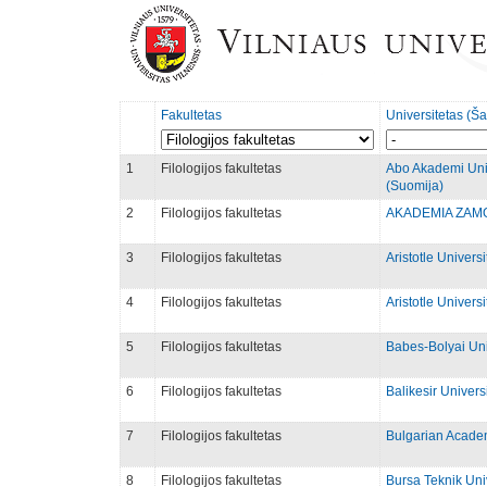
Fakultetas
Universitetas (Ša
1
Filologijos fakultetas
Abo Akademi Uni
(Suomija)
2
Filologijos fakultetas
AKADEMIA ZAMOJ
3
Filologijos fakultetas
Aristotle Universi
4
Filologijos fakultetas
Aristotle Universi
5
Filologijos fakultetas
Babes-Bolyai Uni
6
Filologijos fakultetas
Balikesir Universi
7
Filologijos fakultetas
Bulgarian Academ
8
Filologijos fakultetas
Bursa Teknik Univ