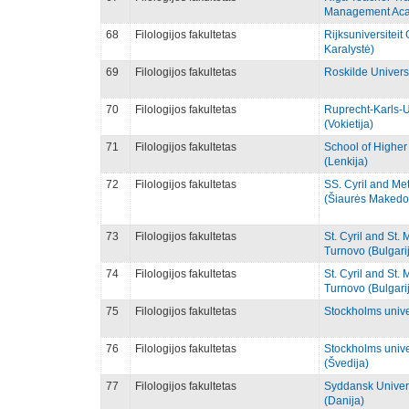
Management Acad
68
Filologijos fakultetas
Rijksuniversitei
Karalystė)
69
Filologijos fakultetas
Roskilde Universi
70
Filologijos fakultetas
Ruprecht-Karls-U
(Vokietija)
71
Filologijos fakultetas
School of Higher
(Lenkija)
72
Filologijos fakultetas
SS. Cyril and Me
(Šiaurės Makedo
73
Filologijos fakultetas
St. Cyril and St.
Turnovo (Bulgari
74
Filologijos fakultetas
St. Cyril and St.
Turnovo (Bulgari
75
Filologijos fakultetas
Stockholms univer
76
Filologijos fakultetas
Stockholms unive
(Švedija)
77
Filologijos fakultetas
Syddansk Univers
(Danija)