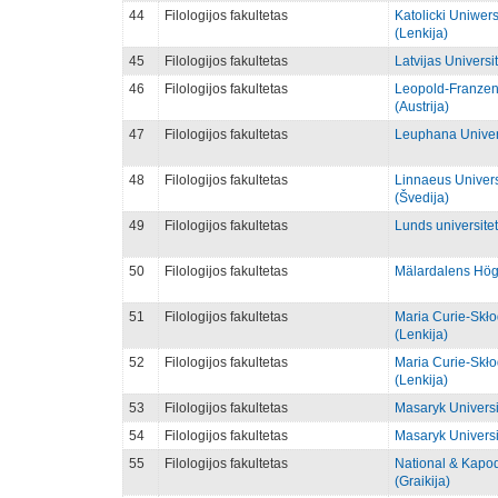
44
Filologijos fakultetas
Katolicki Uniwers
(Lenkija)
45
Filologijos fakultetas
Latvijas Universit
46
Filologijos fakultetas
Leopold-Franzens
(Austrija)
47
Filologijos fakultetas
Leuphana Univers
48
Filologijos fakultetas
Linnaeus Univers
(Švedija)
49
Filologijos fakultetas
Lunds universitet
50
Filologijos fakultetas
Mälardalens Hög
51
Filologijos fakultetas
Maria Curie-Skło
(Lenkija)
52
Filologijos fakultetas
Maria Curie-Skło
(Lenkija)
53
Filologijos fakultetas
Masaryk Universi
54
Filologijos fakultetas
Masaryk Universi
55
Filologijos fakultetas
National & Kapodi
(Graikija)