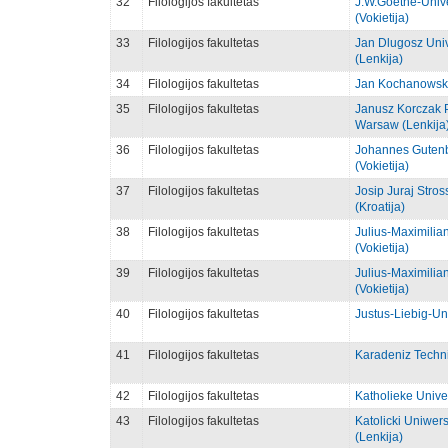
32
Filologijos fakultetas
J.W.Goethe-Univer
(Vokietija)
33
Filologijos fakultetas
Jan Dlugosz Univ
(Lenkija)
34
Filologijos fakultetas
Jan Kochanowski 
35
Filologijos fakultetas
Janusz Korczak P
Warsaw (Lenkija
36
Filologijos fakultetas
Johannes Gutenb
(Vokietija)
37
Filologijos fakultetas
Josip Juraj Stros
(Kroatija)
38
Filologijos fakultetas
Julius-Maximilia
(Vokietija)
39
Filologijos fakultetas
Julius-Maximilia
(Vokietija)
40
Filologijos fakultetas
Justus-Liebig-Uni
41
Filologijos fakultetas
Karadeniz Technic
42
Filologijos fakultetas
Katholieke Univer
43
Filologijos fakultetas
Katolicki Uniwers
(Lenkija)